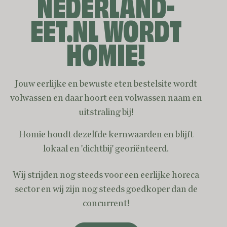
NEDERLAND-
EET.NL WORDT
Een eerlijke en lage commissie voor het
restaurant betekent gegarandeerd de laagste
HOMIE!
prijs voor jou.
Jouw eerlijke en bewuste eten bestelsite wordt
volwassen en daar hoort een volwassen naam en
uitstraling bij!
Homie houdt dezelfde kernwaarden en blijft
lokaal en 'dichtbij' georiënteerd.
Wij strijden nog steeds voor een eerlijke horeca
sector en wij zijn nog steeds goedkoper dan de
concurrent!