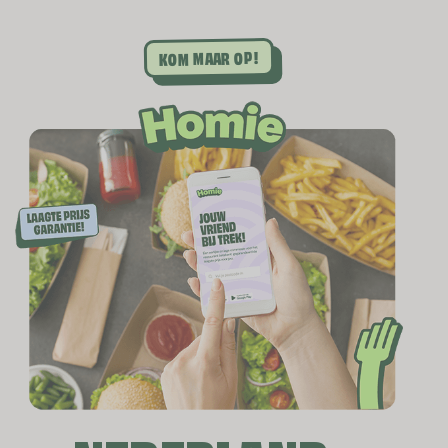
KOM MAAR OP!
JOUW
VRIEND
BIJ TREK