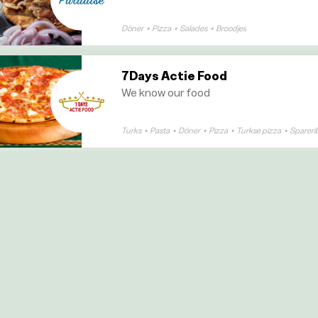
Döner
•
Pizza
•
Salades
•
Broodjes
7Days Actie Food
We know our food
Turks
•
Pasta
•
Döner
•
Pizza
•
Turkse pizza
•
Spareri