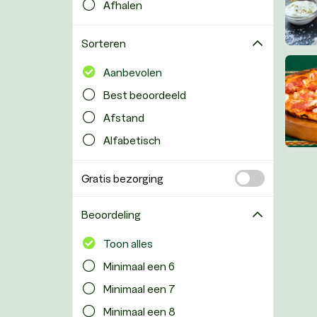
Afhalen
Sorteren
Aanbevolen
Best beoordeeld
Afstand
Alfabetisch
Gratis bezorging
Beoordeling
Toon alles
Minimaal een 6
Minimaal een 7
Minimaal een 8