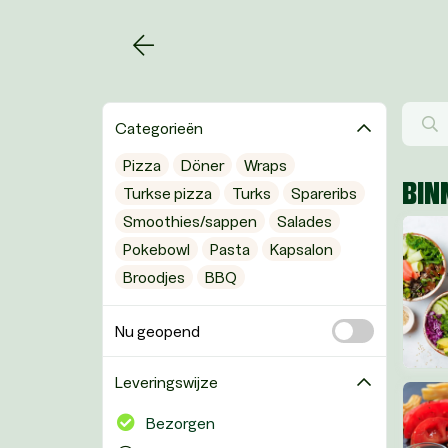
Categorieën
Pizza
Döner
Wraps
BIN
Turkse pizza
Turks
Spareribs
Smoothies/sappen
Salades
Pokebowl
Pasta
Kapsalon
Broodjes
BBQ
Nu geopend
Leveringswijze
Bezorgen