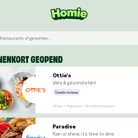
NENKORT GEOPEND
Ottie's
Vers & gezond eten!
Goede reviews
Wraps
•
Pokebowl
•
Smoothies/sappen
Paradise
Rain or shine, it’s time to dine