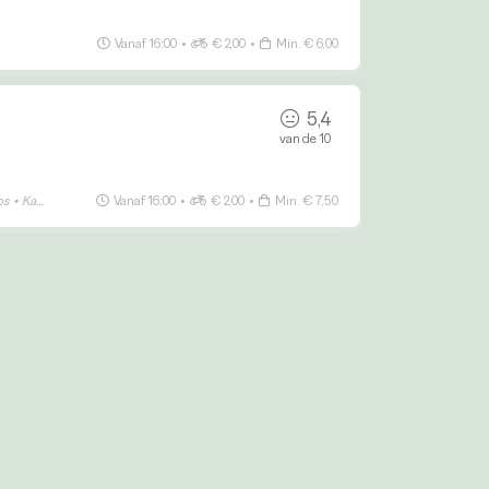
Vanaf 16:00
•
€ 2,00
•
Min. € 6,00
5,4
van de 10
bs
•
Kapsalon
•
BBQ
Vanaf 16:00
•
€ 2,00
•
Min. € 7,50