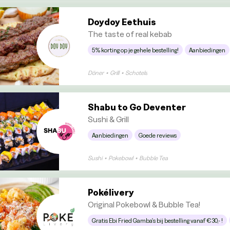
Doydoy Eethuis
The taste of real kebab
5% korting op je gehele bestelling!
Aanbiedingen
Döner
•
Grill
•
Schotels
Shabu to Go Deventer
Sushi & Grill
Aanbiedingen
Goede reviews
Sushi
•
Pokebowl
•
Bubble Tea
Pokélivery
Original Pokebowl & Bubble Tea!
Gratis Ebi Fried Gamba's bij bestelling vanaf €30,- !