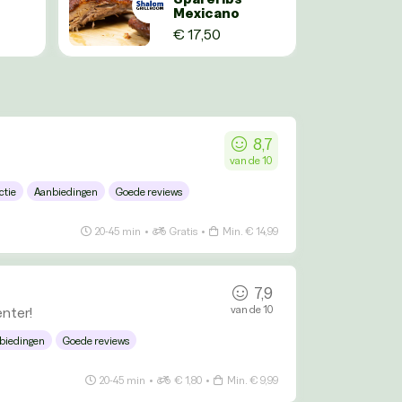
Mexicano
€ 17,50
8,7
van de 10
ctie
Aanbiedingen
Goede reviews
20-45 min
•
Gratis
•
Min. € 14,99
7,9
van de 10
enter!
biedingen
Goede reviews
20-45 min
•
€ 1,80
•
Min. € 9,99