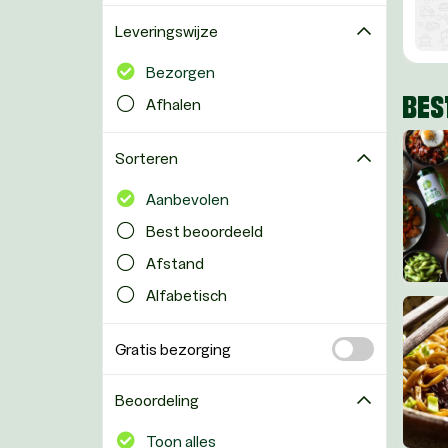
Amerikaanse pizza
Amerikaans
Leveringswijze
Bezorgen
BES
Afhalen
Sorteren
Aanbevolen
Best beoordeeld
Afstand
Alfabetisch
Gratis bezorging
Beoordeling
Toon alles