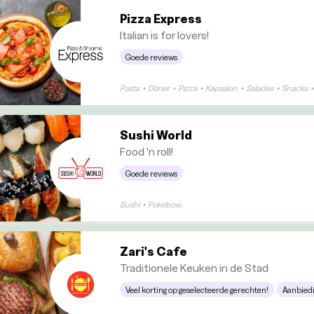
Pizza Express
Italian is for lovers!
Goede reviews
Pasta
•
Döner
•
Pizza
•
Kapsalon
•
Salades
•
Snacks
•
Sushi World
Food 'n roll!
Goede reviews
Sushi
•
Pokebowl
Zari's Cafe
Traditionele Keuken in de Stad
Veel korting op geselecteerde gerechten!
Aanbied