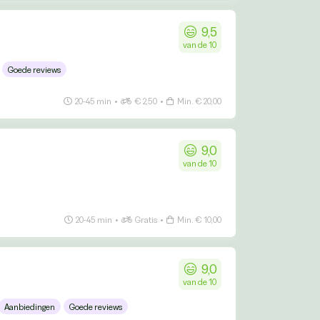
9,5
van de 10
Goede reviews
20-45 min
•
€ 2,50
•
Min. € 20,00
9,0
van de 10
20-45 min
•
Gratis
•
Min. € 10,00
9,0
van de 10
Aanbiedingen
Goede reviews