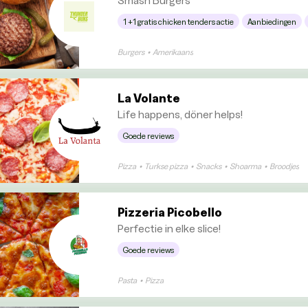
1 +1 gratis chicken tenders actie
Aanbiedingen
Burgers
•
Amerikaans
La Volante
Life happens, döner helps!
Goede reviews
Pizza
•
Turkse pizza
•
Snacks
•
Shoarma
•
Broodjes
Pizzeria Picobello
Perfectie in elke slice!
Goede reviews
Pasta
•
Pizza