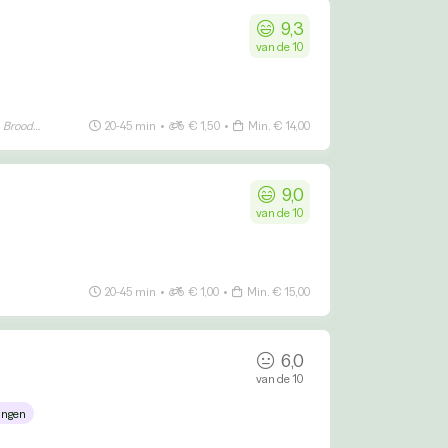
9,3
van de 10
Broodjes
20-45 min
•
€ 1,50
•
Min. € 14,00
9,0
van de 10
20-45 min
•
€ 1,00
•
Min. € 15,00
6,0
van de 10
ingen