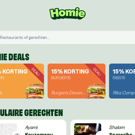
IE DEALS
DEAL!
DEAL!
% KORTING
15% KORTING
15% KO
O15
BURGER15
RIBS15
's
Burgerix Deventer
ULAIRE GERECHTEN
Ayami
Shalom
Keuzemenu
Spareribs