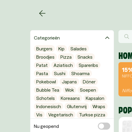
Categorieën
Burgers
Kip
Salades
HOM
Broodjes
Pizza
Snacks
Patat
Aziatisch
Spareribs
15
Pasta
Sushi
Shoarma
NIFF
Pokebowl
Japans
Döner
Bubble Tea
Wok
Soepen
Niffo
Schotels
Koreaans
Kapsalon
Indonesisch
Glutenvrij
Wraps
POP
Vis
Vegetarisch
Turkse pizza
Seafood
Ontbijt
Lunch
Grill
Nu geopend
Grieks
Gezond eten
Chinees