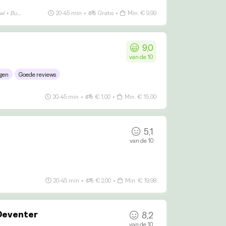
wl
•
Bubble Tea
•
Vis
20-45 min
•
Gratis
•
Min. € 9,99
9,0
van de 10
gen
Goede reviews
20-45 min
•
€ 1,00
•
Min. € 15,00
5,1
van de 10
20-45 min
•
€ 2,00
•
Min. € 19,98
 Deventer
8,2
van de 10