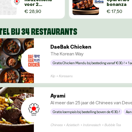
voor 2
bonanza
personen
€ 28,90
€ 17,50
TEL BIJ 34 RESTAURANTS
DaeBak Chicken
The Korean Way
Gratis Chicken Mandu bij besteding vanaf €30,-! + 1 a
Kip
•
Koreaans
Ayami
Al meer dan 25 jaar dé Chinees van Dev
Gratis loempia's bij bestelling boven de €30,-!
Aan
Chinees
•
Aziatisch
•
Indonesisch
•
Bubble Tea