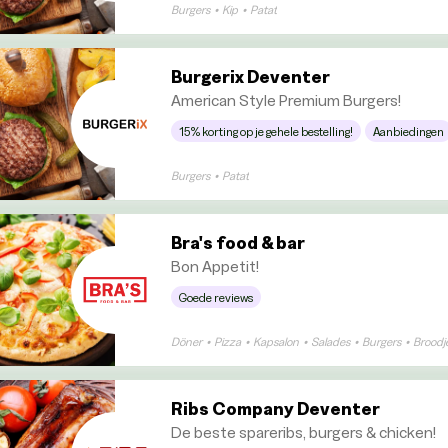
Burgers
•
Kip
•
Patat
Burgerix Deventer
American Style Premium Burgers!
15% korting op je gehele bestelling!
Aanbiedingen
Burgers
•
Patat
Bra's food & bar
Bon Appetit!
Goede reviews
Döner
•
Pizza
•
Kapsalon
•
Salades
•
Burgers
•
Broodj
Ribs Company Deventer
De beste spareribs, burgers & chicken!