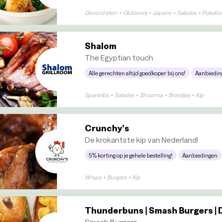
Gezond eten
•
Glutenvrij
•
Japans
•
Salades
•
Pokebo
Shalom
The Egyptian touch
Alle gerechten altijd goedkoper bij ons!
Aanbiedin
Spareribs
•
Salades
•
Shoarma
•
Broodjes
•
Kip
Crunchy's
De krokantste kip van Nederland!
5% korting op je gehele bestelling!
Aanbiedingen
Wraps
•
Burgers
•
Kip
Thunderbuns | Smash Burgers |
Smash Burgers