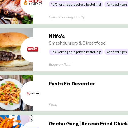
15% korting op je gehele bestelling!
Aanbiedingen
Spareribs
•
Burgers
•
Kip
Niffo's
Smashburgers & Streetfood
15% korting op je gehele bestelling!
Aanbiedingen
Burgers
•
Patat
Pasta Fix Deventer
Pasta
Gochu Gang | Korean Fried Chick