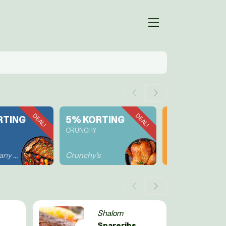
DEAL!
DEAL!
RTING
5% KORTING
5% KORTIN
CRUNCHY
DOYDOY
Ribs Company Deventer
Crunchy's
Doydoy Eethuis
Shalom
Spareribs