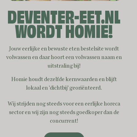
DEVENTER-EET.NL
Aanbiedingen
WORDT HOMIE!
Ribs Town
6,0
van de 10
Jouw eerlijke en bewuste eten bestelsite wordt
15% korting op je gehele bestelling!
volwassen en daar hoort een volwassen naam en
Spareribs
•
Burgers
Vanaf 16:00
•
€ 1,95
•
Min. € 14,95
uitstraling bij!
Aanbiedingen
Homie houdt dezelfde kernwaarden en blijft
lokaal en 'dichtbij' georiënteerd.
Burgerix Deventer
5,3
Wij strijden nog steeds voor een eerlijke horeca
American Style Premium Burgers!
van de 10
sector en wij zijn nog steeds goedkoper dan de
15% korting op je gehele bestelling!
concurrent!
Burgers
•
Patat
Vanaf 16:00
•
€ 1,95
•
Min. € 15,95