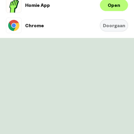
Homie App
Open
Wij maken gebruik van cookies om je
ervaring te verbeteren en
Oké
personaliseren. Bekijk
hier onze
Chrome
Doorgaan
Cookie-Policy.
Algemene voorwaarden
Cookies