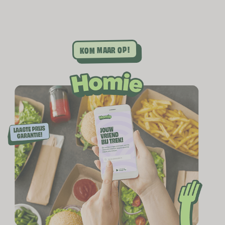
Perfectie in elke slice!
van de 10
Pasta
•
Pizza
Vanaf 16:00
•
€ 2,49
•
Min. € 15,00
Aanbiedingen
KOM MAAR OP!
Zari's Cafe
6,0
Traditionele Keuken in de Stad
van de 10
Veel korting op geselecteerde gerechten!
Burgers
•
Kip
•
Patat
Vanaf 12:00
•
€ 1,50
•
Min. € 25,00
Goede reviews
Sushi World
9,0
Food 'n roll!
van de 10
Sushi
•
Pokebowl
Vanaf 16:00
•
€ 3,00
•
Min. € 30,00