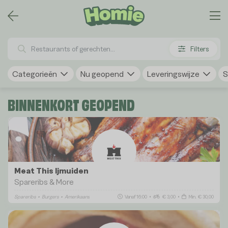
Filters
Categorieën
Nu geopend
Leveringswijze
S
BINNENKORT GEOPEND
Meat This Ijmuiden
Spareribs & More
Spareribs
•
Burgers
•
Amerikaans
Vanaf 16:00
•
€ 3,00
•
Min. € 30,00