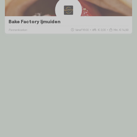
Bake Factory Ijmuiden
Pannenkoeken
Vanaf 16:00
•
€ 3,00
•
Min. € 14,99