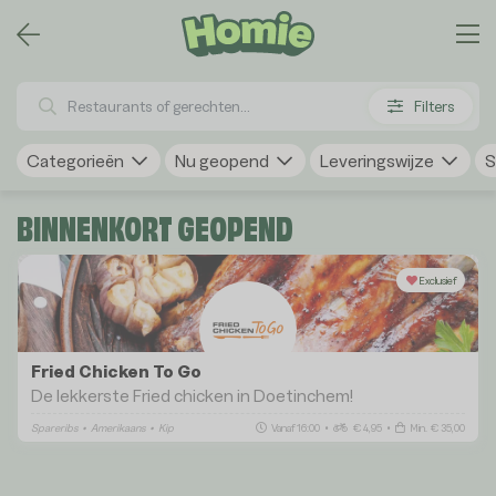
Filters
Categorieën
Nu geopend
Leveringswijze
S
BINNENKORT GEOPEND
Exclusief
Fried Chicken To Go
De lekkerste Fried chicken in Doetinchem!
Spareribs
•
Amerikaans
•
Kip
Vanaf 16:00
•
€ 4,95
•
Min. € 35,00