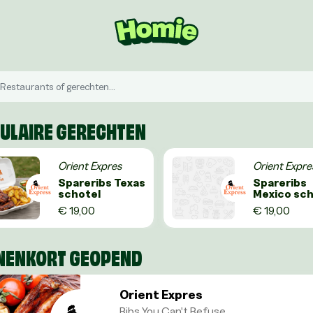
ULAIRE GERECHTEN
Orient Expres
Orient Expre
Spareribs Texas
Spareribs
schotel
Mexico sch
€ 19,00
€ 19,00
NENKORT GEOPEND
Orient Expres
Ribs You Can't Refuse