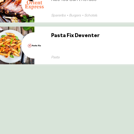
Spareribs
•
Burgers
•
Schotels
Pasta Fix Deventer
Pasta