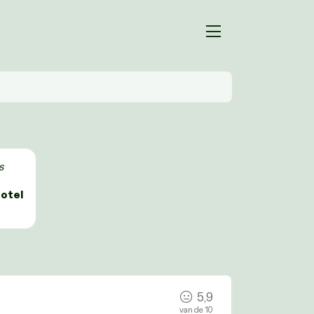
s
otel
5,9
van de 10