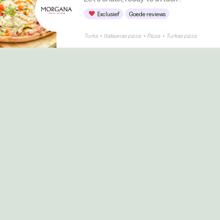
Exclusief
Goede reviews
Turks
•
Italiaanse pizza
•
Pizza
•
Turkse pizza