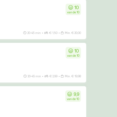
10
van de 10
20-45 min
•
€ 1,50
•
Min. € 20,00
10
van de 10
20-45 min
•
€ 2,99
•
Min. € 19,98
9,9
van de 10