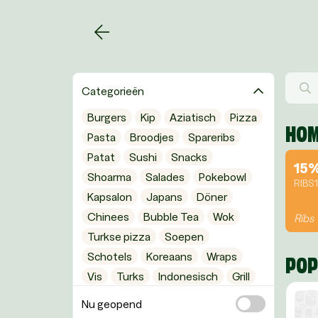
Categorieën
Burgers
Kip
Aziatisch
Pizza
HOM
Pasta
Broodjes
Spareribs
Patat
Sushi
Snacks
15
Shoarma
Salades
Pokebowl
RIBS
Kapsalon
Japans
Döner
Chinees
Bubble Tea
Wok
Ribs
Turkse pizza
Soepen
Schotels
Koreaans
Wraps
POP
Vis
Turks
Indonesisch
Grill
Glutenvrij
Gezond eten
Nu geopend
Amerikaans