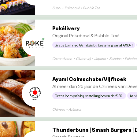
Sushi
•
Pokebowl
•
Bubble Tea
Pokélivery
Original Pokebowl & Bubble Tea!
Gratis Ebi Fried Gamba's bij bestelling vanaf €30,- !
Gezond eten
•
Glutenvrij
•
Japans
•
Salades
•
Pokebo
Ayami Colmschate/Vijfhoek
Al meer dan 25 jaar dé Chinees van Dev
Gratis loempia's bij bestelling boven de €30,-
Aanb
Chinees
•
Aziatisch
Thunderbuns | Smash Burgers |
Smash Burgers