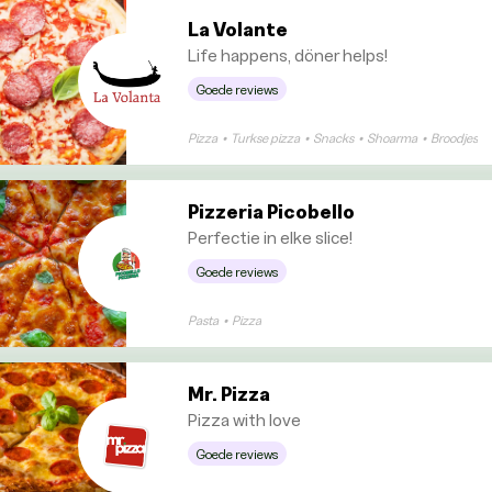
La Volante
Life happens, döner helps!
Goede reviews
Pizza
•
Turkse pizza
•
Snacks
•
Shoarma
•
Broodjes
Pizzeria Picobello
Perfectie in elke slice!
Goede reviews
Pasta
•
Pizza
Mr. Pizza
Pizza with love
Goede reviews