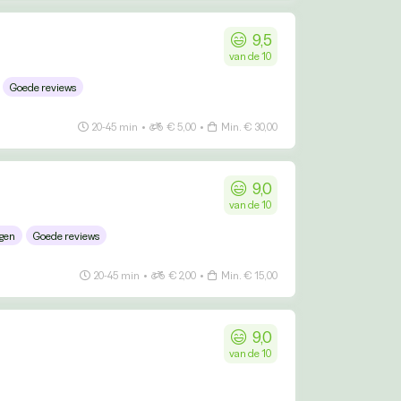
9,5
van de 10
Goede reviews
20-45 min
•
€ 5,00
•
Min. € 30,00
9,0
van de 10
gen
Goede reviews
20-45 min
•
€ 2,00
•
Min. € 15,00
9,0
van de 10