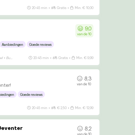
20-45 min
•
Gratis
•
Min. € 10,00
9,0
van de 10
Aanbiedingen
Goede reviews
wl
•
Bubble Tea
•
Vis
20-45 min
•
Gratis
•
Min. € 9,99
8,3
van de 10
enter!
iedingen
Goede reviews
20-45 min
•
€ 2,50
•
Min. € 12,99
 Deventer
8,2
van de 10