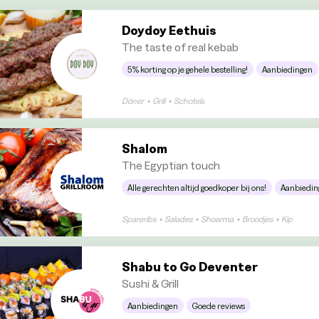
Doydoy Eethuis
The taste of real kebab
5% korting op je gehele bestelling!
Aanbiedingen
Döner
•
Grill
•
Schotels
Shalom
The Egyptian touch
Alle gerechten altijd goedkoper bij ons!
Aanbiedin
Spareribs
•
Salades
•
Shoarma
•
Broodjes
•
Kip
Shabu to Go Deventer
Sushi & Grill
Aanbiedingen
Goede reviews