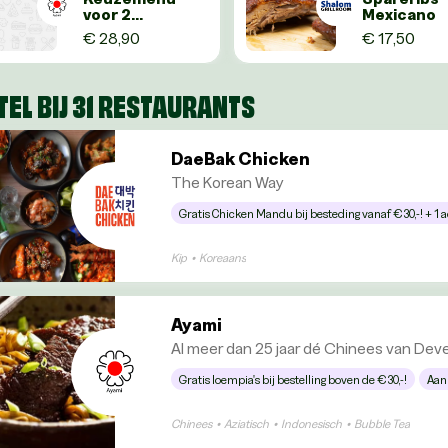
voor 2
Mexicano
personen
€ 28,90
€ 17,50
TEL BIJ 31 RESTAURANTS
DaeBak Chicken
The Korean Way
Gratis Chicken Mandu bij besteding vanaf €30,-! + 1 a
Kip
•
Koreaans
Ayami
Al meer dan 25 jaar dé Chinees van Dev
Gratis loempia's bij bestelling boven de €30,-!
Aan
Chinees
•
Aziatisch
•
Indonesisch
•
Bubble Tea