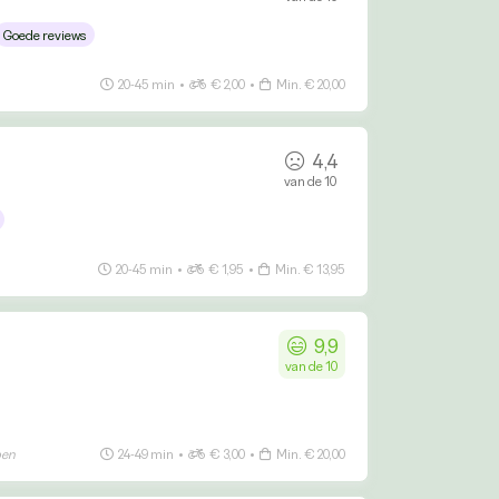
Goede reviews
20-45 min
•
€ 2,00
•
Min. € 20,00
4,4
van de 10
20-45 min
•
€ 1,95
•
Min. € 13,95
9,9
van de 10
pen
24-49 min
•
€ 3,00
•
Min. € 20,00