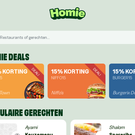
IE DEALS
DEAL!
DEAL!
% KORTING
15% KORTING
15% KO
15
NIFFO15
BURGER15
 Town
Niffo's
ULAIRE GERECHTEN
Ayami
Shalom
Keuzemenu
Spareribs