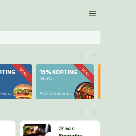
DEAL!
DEAL!
RTING
15% KORTING
5% KORTIN
RIBS15
CRUNCHY
Burgerix Deventer
Ribs Company Deventer
Crunchy's
Shalom
Spareribs