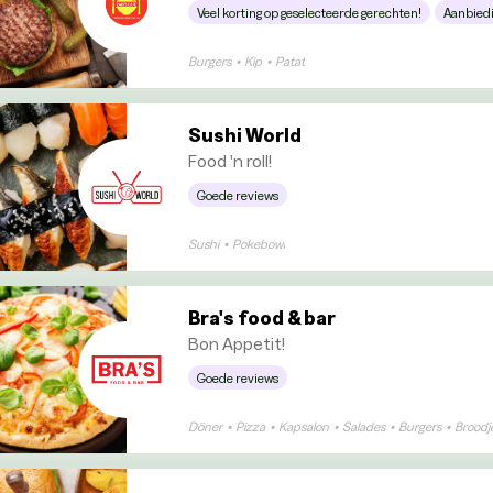
Veel korting op geselecteerde gerechten!
Aanbied
Burgers
•
Kip
•
Patat
Sushi World
Food 'n roll!
Goede reviews
Sushi
•
Pokebowl
Bra's food & bar
Bon Appetit!
Goede reviews
Döner
•
Pizza
•
Kapsalon
•
Salades
•
Burgers
•
Broodj