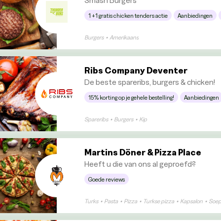
1 +1 gratis chicken tenders actie
Aanbiedingen
Burgers
•
Amerikaans
Ribs Company Deventer
De beste spareribs, burgers & chicken!
15% korting op je gehele bestelling!
Aanbiedingen
Spareribs
•
Burgers
•
Kip
Martins Döner & Pizza Place
Heeft u die van ons al geproefd?
Goede reviews
Turks
•
Pasta
•
Pizza
•
Turkse pizza
•
Kapsalon
•
Soe