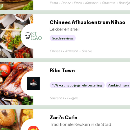
Pasta
•
Döner
•
Pizza
•
Kapsalon
•
Shoarma
•
Broodje
Chinees Afhaalcentrum Nihao
Lekker en snel!
Goede reviews
Chinees
•
Aziatisch
•
Snacks
Ribs Town
15% korting op je gehele bestelling!
Aanbiedingen
Spareribs
•
Burgers
Zari's Cafe
Traditionele Keuken in de Stad