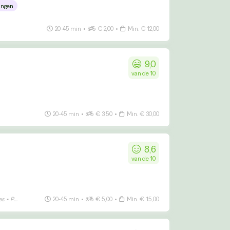
ingen
20-45 min
•
€ 2,00
•
Min. € 12,00
9,0
van de 10
20-45 min
•
€ 3,50
•
Min. € 30,00
8,6
van de 10
es
•
Patat
20-45 min
•
€ 5,00
•
Min. € 15,00