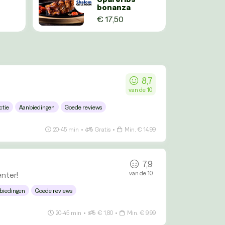
bonanza
€ 17,50
8,7
van de 10
ctie
Aanbiedingen
Goede reviews
20-45 min
•
Gratis
•
Min. € 14,99
7,9
van de 10
enter!
biedingen
Goede reviews
20-45 min
•
€ 1,80
•
Min. € 9,99