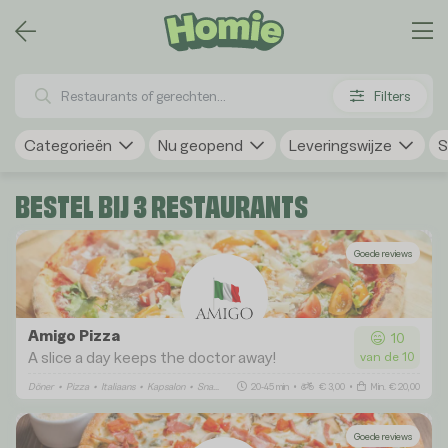
Filters
Categorieën
Nu geopend
Leveringswijze
S
BESTEL BIJ 3 RESTAURANTS
Goede reviews
Amigo Pizza
10
A slice a day keeps the doctor away!
van de 10
Döner
•
Pizza
•
Italiaans
•
Kapsalon
•
Snacks
•
Shoarma
20-45 min
•
€ 3,00
•
Min. € 20,00
Goede reviews