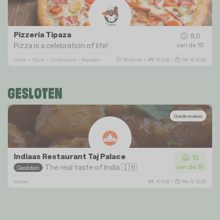
Pizzeria Tipaza
8,0
Pizza is a celebration of life!
van de 10
Döner
•
Pizza
•
Turkse pizza
•
Kapsalon
20-45 min
•
€ 3,00
•
Min. € 20,00
GESLOTEN
Goede reviews
Indiaas Restaurant Taj Palace
10
The real taste of India 🇮🇳
van de 10
Gesloten
Indiaas
€ 5,00
•
Min. € 35,00