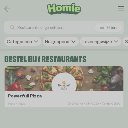
Filters
Categorieën
Nu geopend
Leveringswijze
S
BESTEL BIJ 1 RESTAURANTS
Powerfull Pizza
Pasta
•
Pizza
20-45 min
•
€ 2,50
•
Min. € 35,00