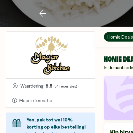
Homie Deals
HOMIE DE
In de aanbiedi
Waardering:
8,5
(
54
recensies)
Meer informatie
Yes, pak tot wel 10%
korting op elke bestelling!
Kip birya