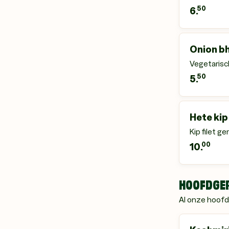
50
6.
Onion bh
Vegetarisc
50
5.
Hete kip
Kip filet g
00
10.
HOOFDGE
Al onze hoofd