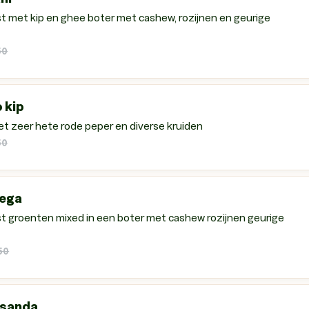
st met kip en ghee boter met cashew, rozijnen en geurige
50
 kip
et zeer hete rode peper en diverse kruiden
50
vega
jst groenten mixed in een boter met cashew rozijnen geurige
50
sanda