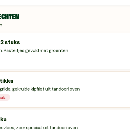
ECHTEN
n
2 stuks
h. Pasteitjes gevuld met groenten
tikka
rilde, gekruide kipfilet uit tandoori oven
ulair
kka
svlees, zeer speciaal uit tandoori oven