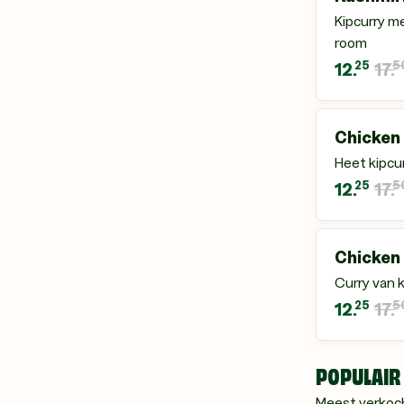
Kipcurry m
room
25
5
12.
17.
Chicken
Heet kipcur
25
5
12.
17.
Chicken
Curry van k
25
5
12.
17.
POPULAIR
Meest verkoc