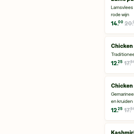
Lamsvlees 
rode wijn
00
14.
20.
Chicken 
Traditione
25
5
12.
17.
Chicken
Gemarineer
en kruiden
25
5
12.
17.
Kashmiri