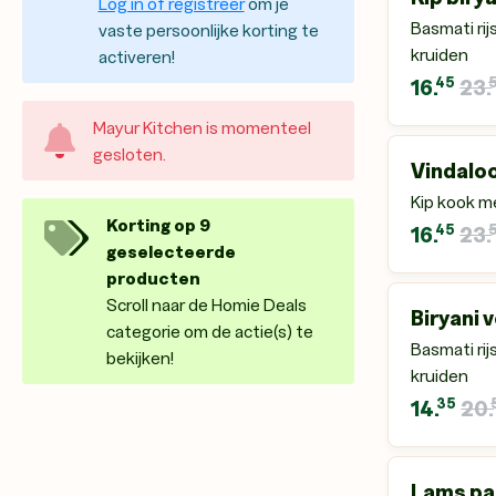
Log in of registreer
om je
Basmati rij
vaste persoonlijke korting te
kruiden
activeren!
45
16.
23.
Mayur Kitchen
is momenteel
gesloten.
Vindaloo
Kip kook m
Korting op 9
45
16.
23.
geselecteerde
producten
Scroll naar de Homie Deals
Biryani 
categorie om de actie(s) te
Basmati ri
bekijken!
kruiden
35
14.
20.
Lams pa