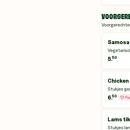
VOORGER
Voorgerechte
Samosa 
Vegetarisc
50
5.
Chicken 
Stukjes geg
50
6.
Pop
Lams ti
Stukjes lam