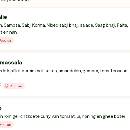
lie
. Samosa, Sabji Korma, Mixed sabji bhaji, salade, Saag bhaji, Raita,
st en nan
Populair
 massala
de kipfilet bereid met kokos, amandelen, gember, tomatensaus
0
Populair
p
n en romige lichtzoete curry van tomaat, ui, honing en ghee boter
Populair