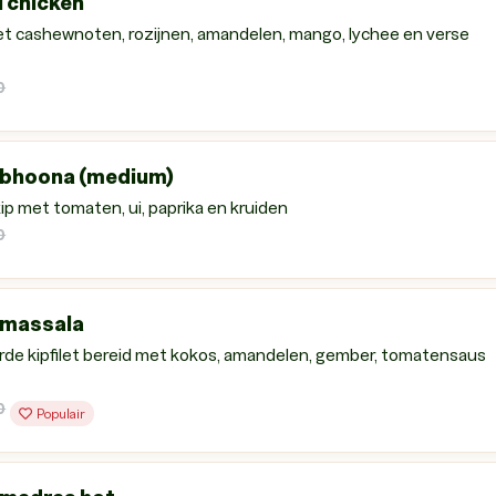
 chicken
et cashewnoten, rozijnen, amandelen, mango, lychee en verse
0
 bhoona (medium)
ip met tomaten, ui, paprika en kruiden
0
 massala
de kipfilet bereid met kokos, amandelen, gember, tomatensaus
0
Populair