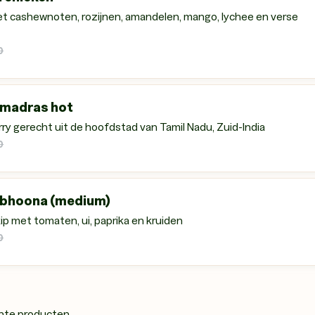
et cashewnoten, rozijnen, amandelen, mango, lychee en verse
0
 madras hot
ry gerecht uit de hoofdstad van Tamil Nadu, Zuid-India
0
 bhoona (medium)
ip met tomaten, ui, paprika en kruiden
0
hte producten