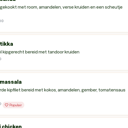
gekookt met room, amandelen, verse kruiden en een scheutje
00
tikka
el kipgerecht bereid met tandoor kruiden
0
 massala
de kipfilet bereid met kokos, amandelen, gember, tomatensaus
0
Populair
 chicken