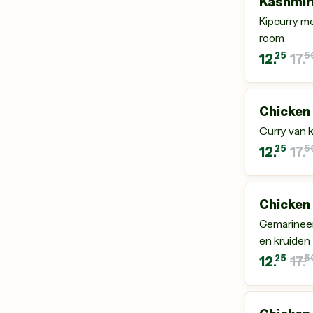
Kashmiri
Kipcurry m
room
25
5
12.
17.
Chicken
Curry van k
25
5
12.
17.
Chicken
Gemarineer
en kruiden
25
5
12.
17.