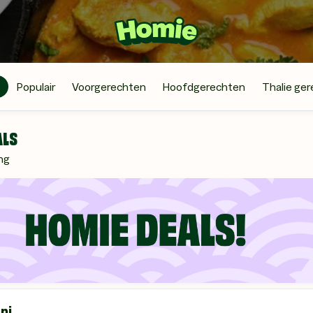
Populair
Voorgerechten
Hoofdgerechten
Thalie ge
ALS
ng
ni