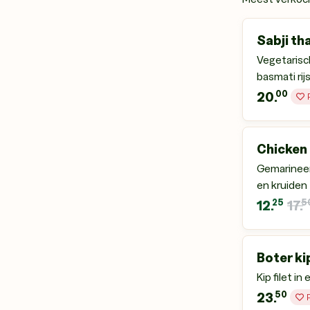
Sabji tha
Vegetarisch
basmati rij
00
20.
Chicken
Gemarineer
en kruiden
25
5
12.
17.
Boter ki
Kip filet i
50
23.