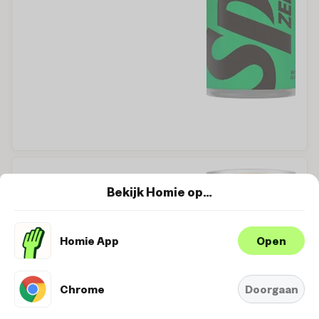
Bekijk Homie op…
Homie App
Open
Wij maken gebruik van cookies om je
ervaring te verbeteren en
Oké
personaliseren. Bekijk
hier onze
Chrome
Doorgaan
Cookie-Policy.