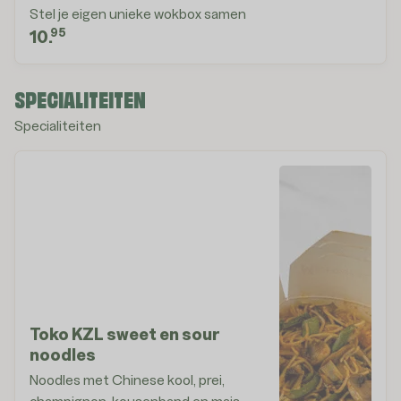
Stel je eigen unieke wokbox samen
95
10.
SPECIALITEITEN
Specialiteiten
Toko KZL sweet en sour
noodles
Noodles met Chinese kool, prei,
champignon, kousenband en mais.