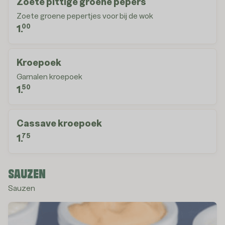
Zoete pittige groene pepers
Zoete groene pepertjes voor bij de wok
00
1.
Kroepoek
Garnalen kroepoek
50
1.
Cassave kroepoek
75
1.
SAUZEN
Sauzen