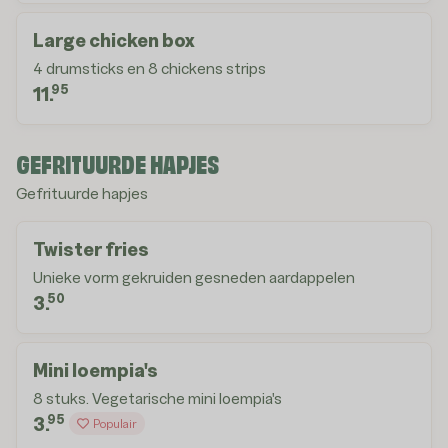
Large chicken box
4 drumsticks en 8 chickens strips
95
11.
GEFRITUURDE HAPJES
Gefrituurde hapjes
Twister fries
Unieke vorm gekruiden gesneden aardappelen
50
3.
Mini loempia's
8 stuks. Vegetarische mini loempia's
95
3.
Populair