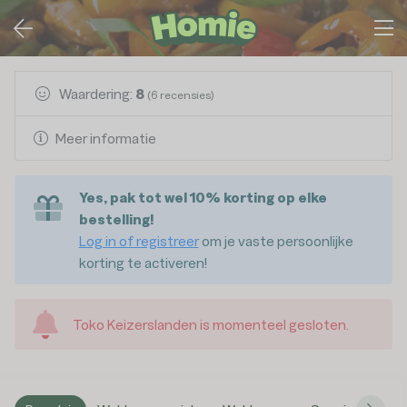
Waardering:
8
(
6
recensies)
Meer informatie
Yes, pak tot wel 10% korting op elke
bestelling!
Log in of registreer
om je vaste persoonlijke
korting te activeren!
Toko Keizerslanden
is momenteel gesloten.