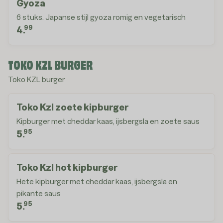
Gyoza
6 stuks. Japanse stijl gyoza romig en vegetarisch
99
4.
TOKO KZL BURGER
Toko KZL burger
Toko Kzl zoete kipburger
Kipburger met cheddar kaas, ijsbergsla en zoete saus
95
5.
Toko Kzl hot kipburger
Hete kipburger met cheddar kaas, ijsbergsla en
pikante saus
95
5.