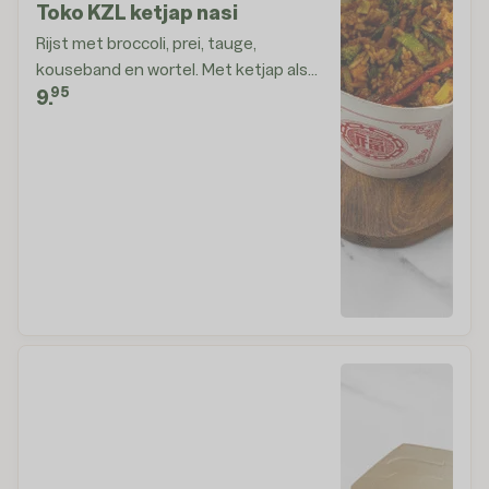
Toko KZL ketjap nasi
Rijst met broccoli, prei, tauge,
kouseband en wortel. Met ketjap als
95
sauce
9.