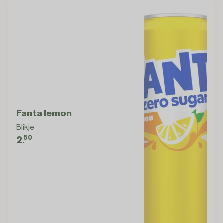
Fanta lemon
Blikje
50
2.