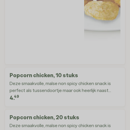
Popcorn chicken, 10 stuks
Deze smaakvolle, malse non spicy chicken snack is
perfect als tussendoortje maar ook heerlijk naast
49
een wokbox
4.
Popcorn chicken, 20 stuks
Deze smaakvolle, malse non spicy chicken snack is