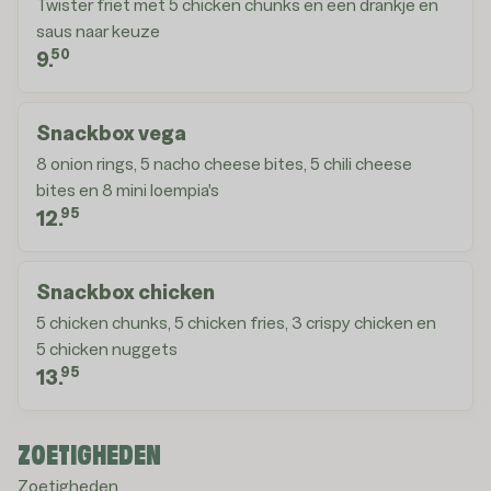
Twister friet met 5 chicken chunks en een drankje en
saus naar keuze
50
9.
Snackbox vega
8 onion rings, 5 nacho cheese bites, 5 chili cheese
bites en 8 mini loempia's
95
12.
Snackbox chicken
5 chicken chunks, 5 chicken fries, 3 crispy chicken en
5 chicken nuggets
95
13.
ZOETIGHEDEN
Zoetigheden