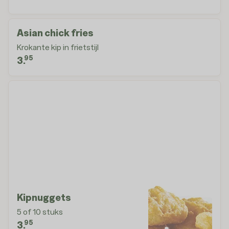
Asian chick fries
Krokante kip in frietstijl
95
3.
Kipnuggets
5 of 10 stuks
95
3.