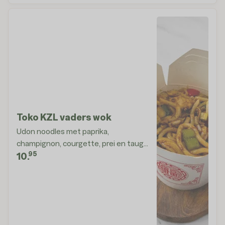
Toko KZL vaders wok
Udon noodles met paprika,
champignon, courgette, prei en tauge
95
met als saus ketjap sesam
10.