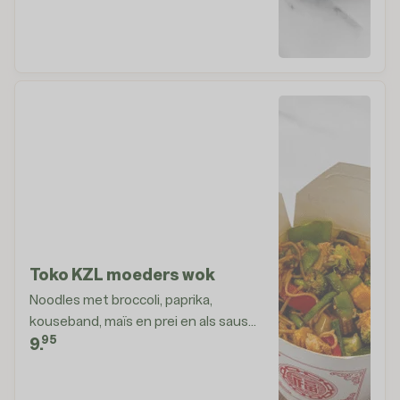
Toko KZL moeders wok
Noodles met broccoli, paprika,
kouseband, maïs en prei en als saus
95
zoetzuur
9.