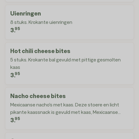
Uienringen
8 stuks. Krokante uienringen
95
3.
Hot chili cheese bites
5 stuks. Krokante bal gevuld met pittige gesmolten
kaas
95
3.
Nacho cheese bites
Mexicaanse nacho's met kaas. Deze stoere en licht
pikante kaassnack is gevuld met kaas, Mexicaanse
95
kruiden en heeft een crispy bite van tortilla chips en
3.
cornflakes