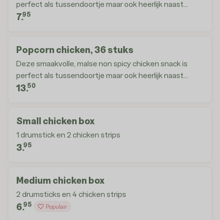
perfect als tussendoortje maar ook heerlijk naast
95
een wokbox
7.
Popcorn chicken, 36 stuks
Deze smaakvolle, malse non spicy chicken snack is
perfect als tussendoortje maar ook heerlijk naast
50
een wokbox
13.
Small chicken box
1 drumstick en 2 chicken strips
95
3.
Medium chicken box
2 drumsticks en 4 chicken strips
95
6.
Populair