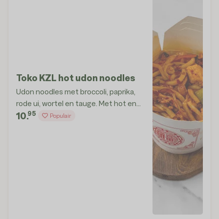
Toko KZL hot udon noodles
Udon noodles met broccoli, paprika,
rode ui, wortel en tauge. Met hot en
95
spicy saus
10.
Populair