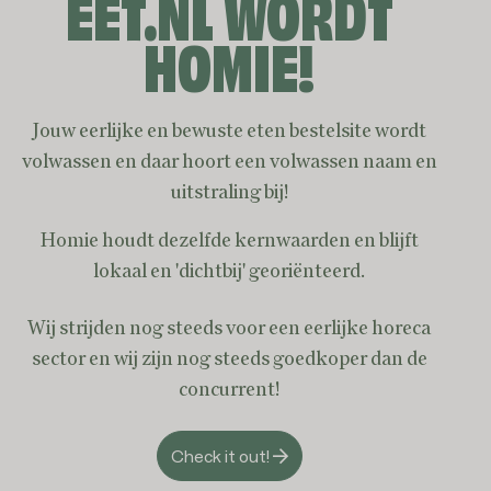
EET.NL WORDT
HOMIE!
Jouw eerlijke en bewuste eten bestelsite wordt
volwassen en daar hoort een volwassen naam en
uitstraling bij!
Homie houdt dezelfde kernwaarden en blijft
lokaal en 'dichtbij' georiënteerd.
Tjap tjoy met garnaal
Groentegerecht met garnaal
Wij strijden nog steeds voor een eerlijke horeca
50
16.
sector en wij zijn nog steeds goedkoper dan de
concurrent!
Check it out!