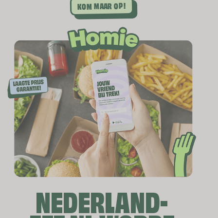
KOM MAAR OP!
Tjap tjoy kip ketjap
Groentegerecht met kip en zoete ketjap
00
15.
Tjap tjoy rund
NEDERLAND-
Groentegerecht met rund en zoete ketjap
00
15.