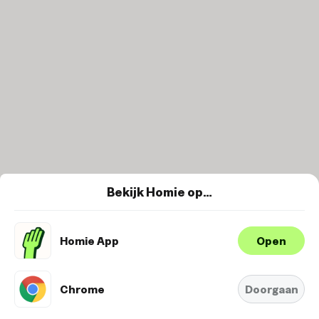
Kipsaté
4 stokjes kipsaté in huisgemaakte
pindasaus
50
5.
Bekijk Homie op…
Homie App
Open
Wij maken gebruik van cookies om je
ervaring te verbeteren en
Oké
personaliseren. Bekijk
hier onze
Chrome
Doorgaan
Cookie-Policy.